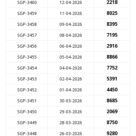
2218
SGP-3460
12-04-2026
8025
SGP-3459
11-04-2026
8395
SGP-3458
09-04-2026
7195
SGP-3457
08-04-2026
2916
SGP-3456
06-04-2026
8866
SGP-3455
05-04-2026
7752
SGP-3454
04-04-2026
5391
SGP-3453
02-04-2026
4450
SGP-3452
01-04-2026
8685
SGP-3451
30-03-2026
2069
SGP-3450
29-03-2026
8750
SGP-3449
28-03-2026
9280
SGP-3448
26-03-2026