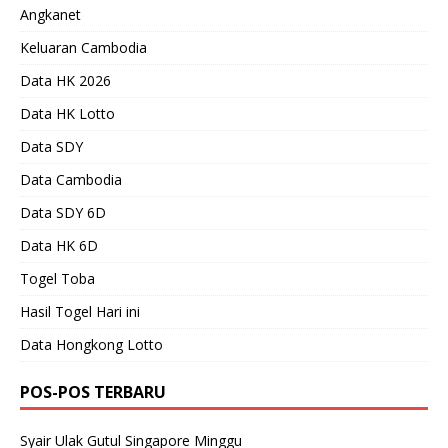
Angkanet
Keluaran Cambodia
Data HK 2026
Data HK Lotto
Data SDY
Data Cambodia
Data SDY 6D
Data HK 6D
Togel Toba
Hasil Togel Hari ini
Data Hongkong Lotto
POS-POS TERBARU
Syair Ulak Gutul Singapore Minggu