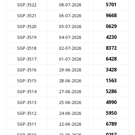
5701
SGP-3522
08-07-2026
9668
SGP-3521
06-07-2026
0629
SGP-3520
05-07-2026
4230
SGP-3519
04-07-2026
8372
SGP-3518
02-07-2026
6428
SGP-3517
01-07-2026
3428
SGP-3516
29-06-2026
1563
SGP-3515
28-06-2026
5286
SGP-3514
27-06-2026
4990
SGP-3513
25-06-2026
5950
SGP-3512
24-06-2026
6789
SGP-3511
22-06-2026
0257
SGP-3510
21-06-2026