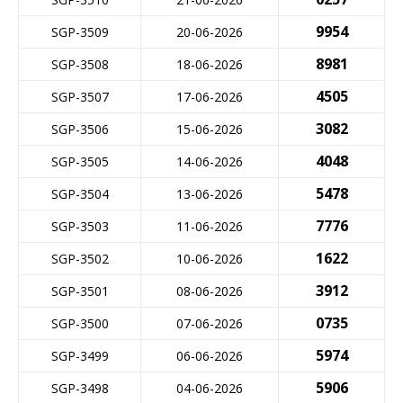
9954
SGP-3509
20-06-2026
8981
SGP-3508
18-06-2026
4505
SGP-3507
17-06-2026
3082
SGP-3506
15-06-2026
4048
SGP-3505
14-06-2026
5478
SGP-3504
13-06-2026
7776
SGP-3503
11-06-2026
1622
SGP-3502
10-06-2026
3912
SGP-3501
08-06-2026
0735
SGP-3500
07-06-2026
5974
SGP-3499
06-06-2026
5906
SGP-3498
04-06-2026