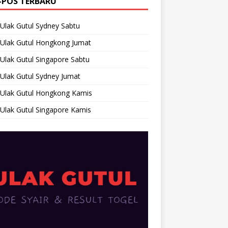
-POS TERBARU
 Ulak Gutul Sydney Sabtu
 Ulak Gutul Hongkong Jumat
 Ulak Gutul Singapore Sabtu
 Ulak Gutul Sydney Jumat
 Ulak Gutul Hongkong Kamis
 Ulak Gutul Singapore Kamis