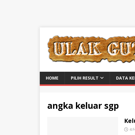
HOME
PILIH RESULT
DATA K
angka keluar sgp
Kel
4 