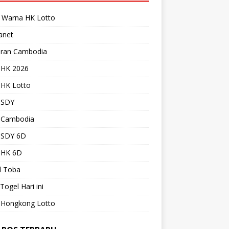
o Warna HK Lotto
anet
aran Cambodia
 HK 2026
 HK Lotto
 SDY
 Cambodia
 SDY 6D
 HK 6D
l Toba
 Togel Hari ini
 Hongkong Lotto