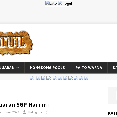
ELUARAN
HONGKONG POOLS
PAITO WARNA
D
uaran SGP Hari ini
Februari 2021
Ulak gutul
0
PAT