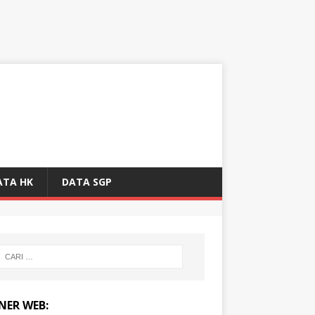
ATA HK
DATA SGP
NER WEB: