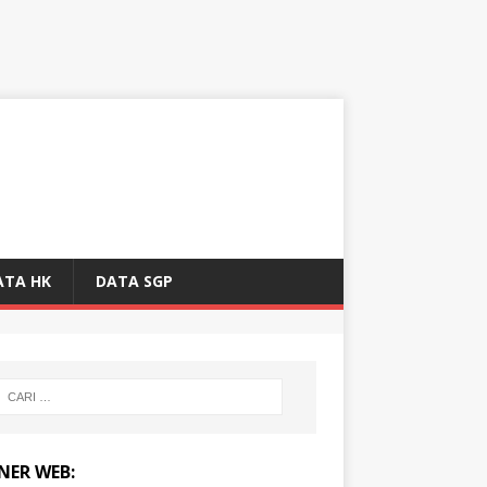
ATA HK
DATA SGP
NER WEB: