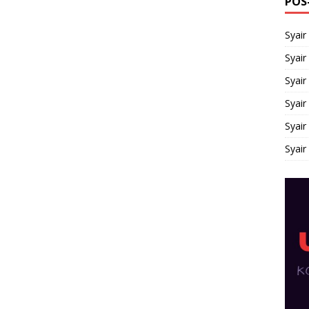
POS
Syair
Syair
Syair
Syair
Syair
Syair