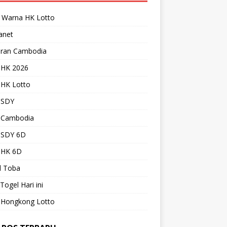
o Warna HK Lotto
anet
aran Cambodia
 HK 2026
 HK Lotto
 SDY
 Cambodia
 SDY 6D
 HK 6D
l Toba
 Togel Hari ini
 Hongkong Lotto