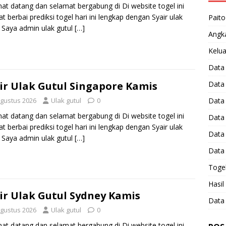
at datang dan selamat bergabung di Di website togel ini
t berbai prediksi togel hari ini lengkap dengan Syair ulak
Pait
. Saya admin ulak gutul
[…]
Angk
Kelu
Data
Data
ir Ulak Gutul Singapore Kamis
Data
Agustus 2026
Ulak gutul
0
at datang dan selamat bergabung di Di website togel ini
Data
t berbai prediksi togel hari ini lengkap dengan Syair ulak
Data
. Saya admin ulak gutul
[…]
Data
Toge
Hasil
ir Ulak Gutul Sydney Kamis
Data
Agustus 2026
Ulak gutul
0
at datang dan selamat bergabung di Di website togel ini