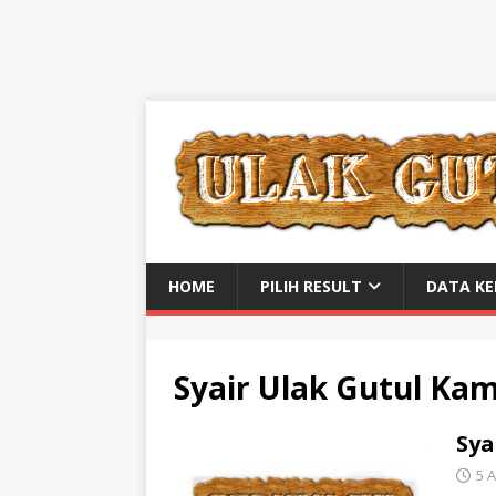
HOME
PILIH RESULT
DATA K
Syair Ulak Gutul Kam
Sya
5 