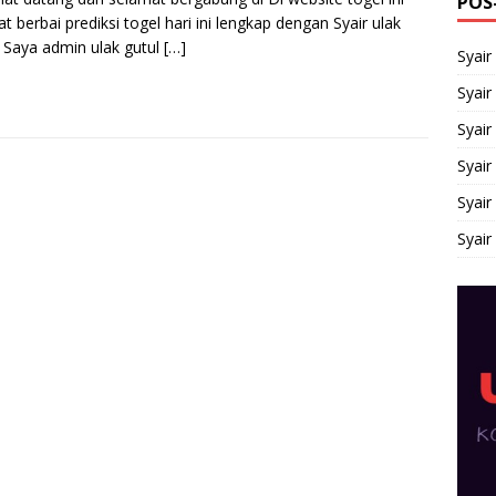
POS
t berbai prediksi togel hari ini lengkap dengan Syair ulak
. Saya admin ulak gutul
[…]
Syair
Syair
Syair
Syair
Syair
Syair