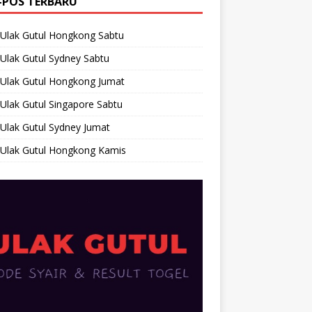
-POS TERBARU
 Ulak Gutul Hongkong Sabtu
 Ulak Gutul Sydney Sabtu
 Ulak Gutul Hongkong Jumat
 Ulak Gutul Singapore Sabtu
 Ulak Gutul Sydney Jumat
 Ulak Gutul Hongkong Kamis