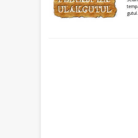
tempa
gutul