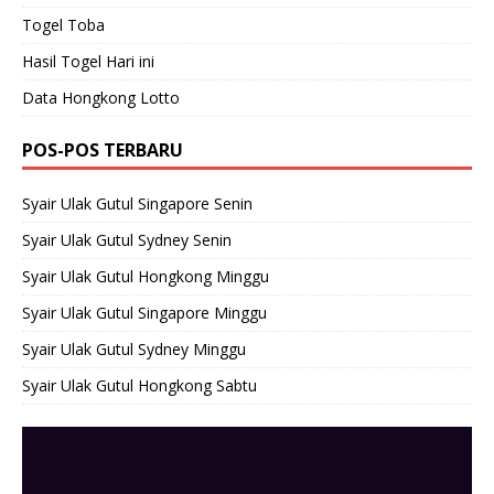
Togel Toba
Hasil Togel Hari ini
Data Hongkong Lotto
POS-POS TERBARU
Syair Ulak Gutul Singapore Senin
Syair Ulak Gutul Sydney Senin
Syair Ulak Gutul Hongkong Minggu
Syair Ulak Gutul Singapore Minggu
Syair Ulak Gutul Sydney Minggu
Syair Ulak Gutul Hongkong Sabtu