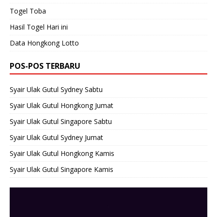
Togel Toba
Hasil Togel Hari ini
Data Hongkong Lotto
POS-POS TERBARU
Syair Ulak Gutul Sydney Sabtu
Syair Ulak Gutul Hongkong Jumat
Syair Ulak Gutul Singapore Sabtu
Syair Ulak Gutul Sydney Jumat
Syair Ulak Gutul Hongkong Kamis
Syair Ulak Gutul Singapore Kamis