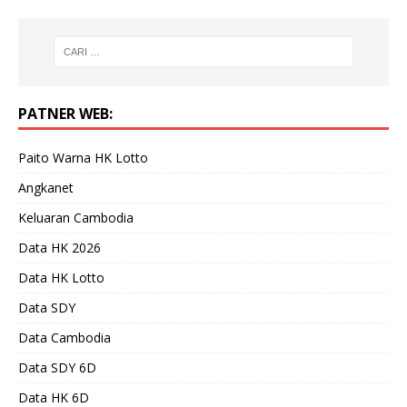
PATNER WEB:
Paito Warna HK Lotto
Angkanet
Keluaran Cambodia
Data HK 2026
Data HK Lotto
Data SDY
Data Cambodia
Data SDY 6D
Data HK 6D