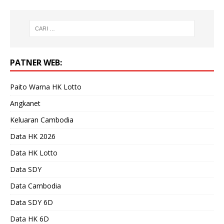
PATNER WEB:
Paito Warna HK Lotto
Angkanet
Keluaran Cambodia
Data HK 2026
Data HK Lotto
Data SDY
Data Cambodia
Data SDY 6D
Data HK 6D