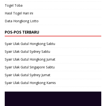
Togel Toba
Hasil Togel Hari ini
Data Hongkong Lotto
POS-POS TERBARU
Syair Ulak Gutul Hongkong Sabtu
Syair Ulak Gutul Sydney Sabtu
Syair Ulak Gutul Hongkong Jumat
Syair Ulak Gutul Singapore Sabtu
Syair Ulak Gutul Sydney Jumat
Syair Ulak Gutul Hongkong Kamis